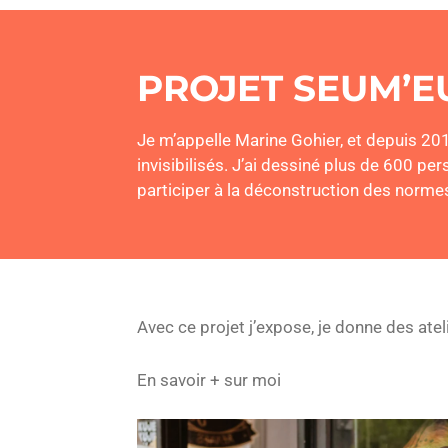
PROJET SEUM’E
Je m’appelle Marine Gohier, et depuis 201
invisibilisés.
J’ai dessiné plus de 600 pe
participer à la déconstruction des norme
Avec ce projet j’expose, je donne des atel
En savoir + sur moi