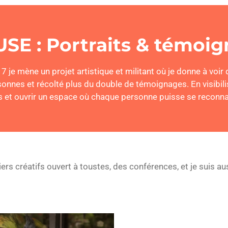
USE :
Portraits
& témoig
7 je mène un projet artistique et militant où je donne à voi
rsonnes et récolté plus du double de témoignages.
En visibil
s et ouvrir un espace où chaque personne puisse se reconnaî
iers créatifs ouvert à toustes, des conférences, et je suis a