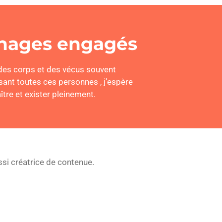
nages engagés
r des corps et des vécus souvent
isant toutes ces personnes , j’espère
tre et exister pleinement.
ussi créatrice de contenue.