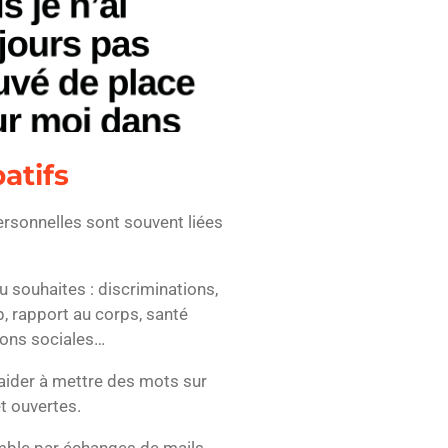
atifs
personnelles sont souvent liées
tu souhaites : discriminations,
, rapport au corps, santé
tions sociales…
t’aider à mettre des mots sur
t ouvertes.
mble par échanges de mails,