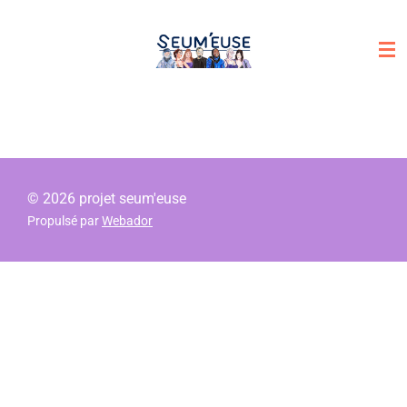
Passer
au
contenu
principal
© 2026 projet seum'euse
Propulsé par
Webador